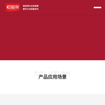
SOLUTION
产品应用场景