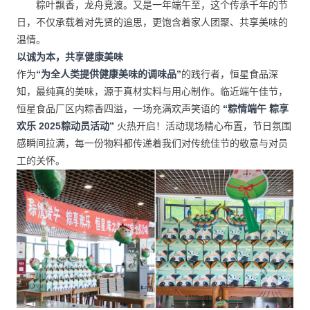
粽叶飘香，龙舟竞渡。又是一年端午至，这个传承千年的节
日，不仅承载着对先贤的追思，更饱含着家人团聚、共享美味的
温情。
以诚为本，共享健康美味
“为全人类提供健康美味的调味品”
作为
的践行者，恒星食品深
知，最纯真的美味，源于真材实料与用心制作。临近端午佳节，
“粽情端午 粽享
恒星食品厂区内粽香四溢，一场充满欢声笑语的
欢乐 2025粽动员活动”
火热开启！活动现场精心布置，节日氛围
感瞬间拉满，每一份物料都传递着我们对传统佳节的敬意与对员
工的关怀。