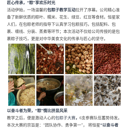
匠心传承，“粽”享欢乐时光
包粽子教学互动
活动伊始，一场温馨的
拉开了序幕。公司精心准
备了新鲜优质的粽叶、糯米、花生、绿豆、红豆等食材。恒星家
人们，在包粽老师的指导下认真学习包粽技巧，包括配料、包
裹、缠线、分装、蒸煮等环节；本次活动不仅给公司传授的是包
裹粽子技巧，更是对中华美食文化的传承与匠心的坚守。
以奋斗者为荣，“粽”情比拼显风采
包粽子大赛
，
教学之后，便是激动人心的
6支参赛队伍蓄势待发。
“以奋斗者
本次大赛的宗旨是：“团队协作、勇争第一”， 将恒星