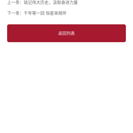
上一条：
铭记伟大历史，汲取奋进力量
下一条：
千年等一回 恒星来相伴
返回列表